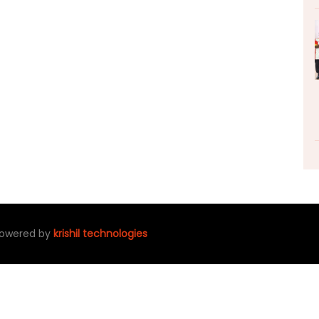
 powered by
krishil technologies