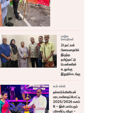
மாநில
செய்திகள்
21 நாட்கள்
பிணவறையில்
இருந்த
தமிழ்நாட்டு
பெண்ணின்
உடலுக்கு
இறுதிச்சடங்கு
உயர் கல்வி
நல்லார்க்கினியன்
மரபு கவிதைப்போட்டி
2025/2026 களம்
8 – இன் மாபெரும்
பரிசளிப்பு விழா -