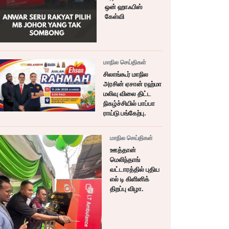
ஒன் ஹாஃபிஸ்
கேள்வி
மாநில செய்திகள்
சிலாங்கூர் மாநில
அரசின் ஏசான் ரஹ்மா
மலிவு விலை திட்ட
நிகழ்ச்சியில் பாப்பா
ராய்டு பங்கேற்பு.
மாநில செய்திகள்
ஊத்தான்
மெலிந்தாங்
வட்டாரத்தில் புதிய
எல் டி கிளினிக்
திறப்பு விழா.