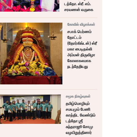
டத்தோ. ஸ்ரீ. எம்.
சரவணன் வருகை
கோவில் விழாக்கள்
சபாக் பெர்ணம்
தோட்டம்
(தோர்கிங்டன்) ஸ்ரீ
மகா பைடிதல்லி
அம்மன் திருவிழா
கோலாகலமாக
நடந்தேறியது
சமூக நிகழ்வுகள்
தமிழ்மொழியும்
சமயமும் பேணி
காத்திட வேண்டும்
டத்தோ ஶ்ரீ
சுந்தராஜூ சோமு
வழயிறுத்தினார்