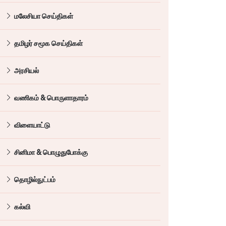
மலேசியா செய்திகள்
தமிழர் சமூக செய்திகள்
அரசியல்
வணிகம் & பொருளாதாரம்
விளையாட்டு
சினிமா & பொழுதுபோக்கு
தொழில்நுட்பம்
கல்வி