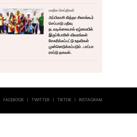
மாநில செய்திகள்
அப்பிகாசி கித்தா சிலாங்கூர்
செப்பாடு பதிவு
நடவடிக்கையால் ஏழ்மையில்
இருப்போரின் விவரங்கள்
சேகரிக்கப்பட்டு உதவிகள்
முன்னெடுக்கப்படும் . பாப்பா
ராய்டு தகவல்.
FACEBOOK
|
TWITTER
|
TIKTOK
|
INSTAGRAM