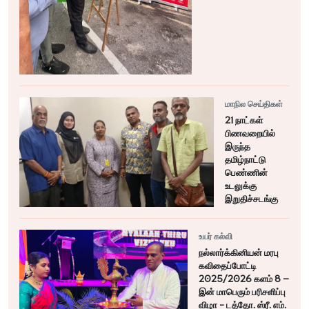
மாநில செய்திகள்
21 நாட்கள்
பிணவறையில்
இருந்த
தமிழ்நாட்டு
பெண்ணின்
உடலுக்கு
இறுதிச்சடங்கு
உயர் கல்வி
நல்லார்க்கினியன் மரபு
கவிதைப்போட்டி
2025/2026 களம் 8 –
இன் மாபெரும் பரிசளிப்பு
விழா - டத்தோ. ஸ்ரீ. எம்.