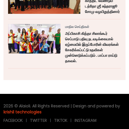
காத்திட வேண்டும்
டத்தோ ஶ்ரீ சுந்தராஜூ
சோமு வழயிறுத்தினார்
மாநில செய்திகள்
அப்பிகாசி கித்தா சிலாங்கூர்
செப்பாடு பதிவு நடவடிக்கையால்
ஏழ்மையில் இருப்போரின் விவரங்கள்
சேகரிக்கப்பட்டு உதவிகள்
முன்னெடுக்கப்படும் . பாப்பா ராய்டு
தகவல்.
2026 © Alaioli. All Rights Reserved | Design and powered by
krishil technologies
FACEBOOK
|
TWITTER
|
TIKTOK
|
INSTAGRAM