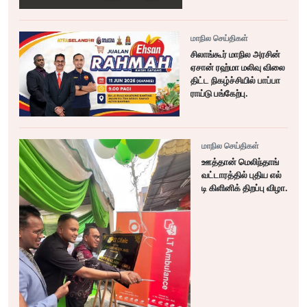
மாநில செய்திகள்
சிலாங்கூர் மாநில அரசின்
ஏசான் ரஹ்மா மலிவு விலை
திட்ட நிகழ்ச்சியில் பாப்பா
ராய்டு பங்கேற்பு.
மாநில செய்திகள்
ஊத்தான் மெலிந்தாங்
வட்டாரத்தில் புதிய எல்
டி கிளினிக் திறப்பு விழா.