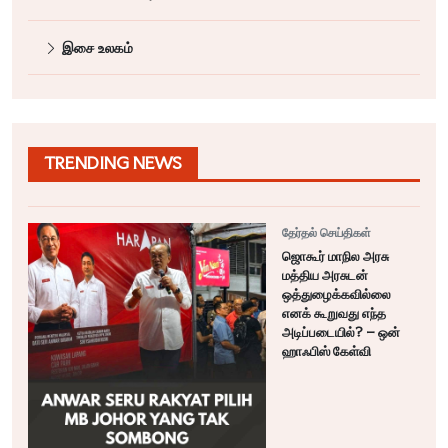
இசை உலகம்
TRENDING NEWS
தேர்தல் செய்திகள்
ஜொகூர் மாநில அரசு
மத்திய அரசுடன்
ஒத்துழைக்கவில்லை
எனக் கூறுவது எந்த
அடிப்படையில்? – ஒன்
ஹாஃபிஸ் கேள்வி