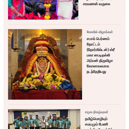
சரவணன் வருகை
கோவில் விழாக்கள்
சபாக் பெர்ணம்
தோட்டம்
(தோர்கிங்டன்) ஸ்ரீ
மகா பைடிதல்லி
அம்மன் திருவிழா
கோலாகலமாக
நடந்தேறியது
சமூக நிகழ்வுகள்
தமிழ்மொழியும்
சமயமும் பேணி