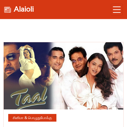
Alaioli
சினிமா & பொழுதுபோக்கு