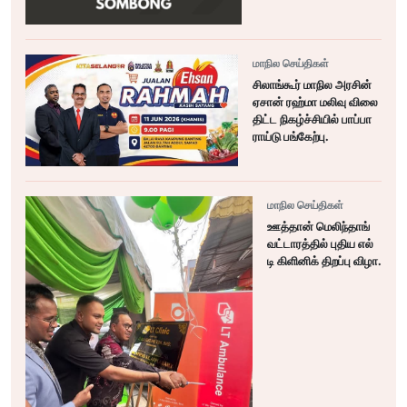
மாநில செய்திகள்
சிலாங்கூர் மாநில அரசின்
ஏசான் ரஹ்மா மலிவு விலை
திட்ட நிகழ்ச்சியில் பாப்பா
ராய்டு பங்கேற்பு.
மாநில செய்திகள்
ஊத்தான் மெலிந்தாங்
வட்டாரத்தில் புதிய எல்
டி கிளினிக் திறப்பு விழா.