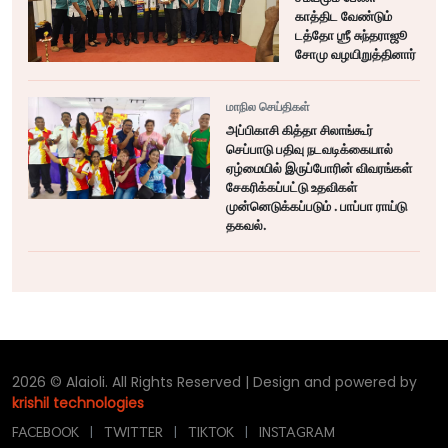
காத்திட வேண்டும்
டத்தோ ஶ்ரீ சுந்தராஜூ
சோமு வழயிறுத்தினார்
மாநில செய்திகள்
அப்பிகாசி கித்தா சிலாங்கூர்
செப்பாடு பதிவு நடவடிக்கையால்
ஏழ்மையில் இருப்போரின் விவரங்கள்
சேகரிக்கப்பட்டு உதவிகள்
முன்னெடுக்கப்படும் . பாப்பா ராய்டு
தகவல்.
2026 © Alaioli. All Rights Reserved | Design and powered by
krishil technologies
FACEBOOK
|
TWITTER
|
TIKTOK
|
INSTAGRAM