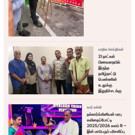
மாநில செய்திகள்
21 நாட்கள்
பிணவறையில்
இருந்த
தமிழ்நாட்டு
பெண்ணின்
உடலுக்கு
இறுதிச்சடங்கு
உயர் கல்வி
நல்லார்க்கினியன் மரபு
கவிதைப்போட்டி
2025/2026 களம் 8 –
இன் மாபெரும் பரிசளிப்பு