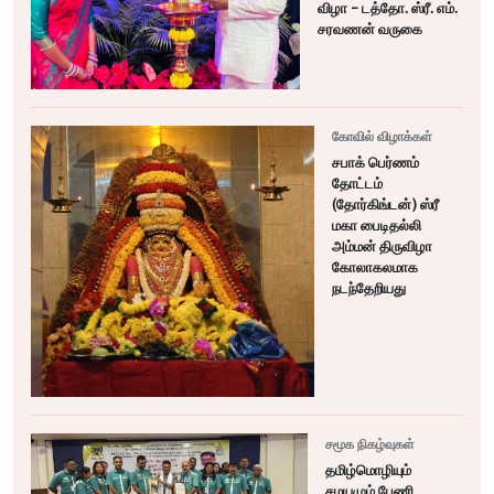
விழா - டத்தோ. ஸ்ரீ. எம்.
சரவணன் வருகை
கோவில் விழாக்கள்
சபாக் பெர்ணம்
தோட்டம்
(தோர்கிங்டன்) ஸ்ரீ
மகா பைடிதல்லி
அம்மன் திருவிழா
கோலாகலமாக
நடந்தேறியது
சமூக நிகழ்வுகள்
தமிழ்மொழியும்
சமயமும் பேணி