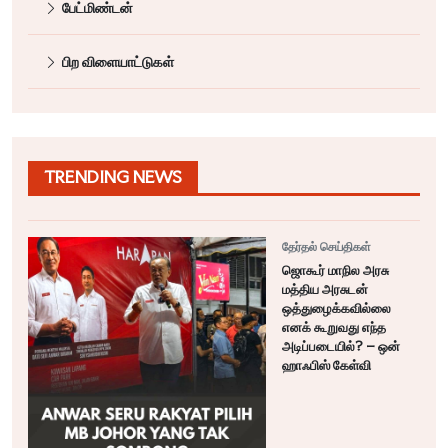
பேட்மிண்டன்
பிற விளையாட்டுகள்
TRENDING NEWS
தேர்தல் செய்திகள்
ஜொகூர் மாநில அரசு
மத்திய அரசுடன்
ஒத்துழைக்கவில்லை
எனக் கூறுவது எந்த
அடிப்படையில்? – ஒன்
ஹாஃபிஸ் கேள்வி