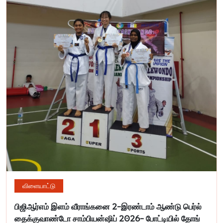
விளையாட்டு
பிஜிஆர்எம் இளம் வீராங்கனை 2-இரண்டாம் ஆண்டு பெர்ல்
தைக்குவாண்டோ சாம்பியன்ஷிப் 2026- போட்டியில் தோங்