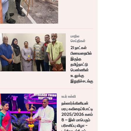
மாநில
செய்திகள்
21 நாட்கள்
பிணவறையில்
இருந்த
தமிழ்நாட்டு
பெண்ணின்
உடலுக்கு
இறுதிச்சடங்கு
உயர் கல்வி
நல்லார்க்கினியன்
மரபு கவிதைப்போட்டி
2025/2026 களம்
8 – இன் மாபெரும்
பரிசளிப்பு விழா -