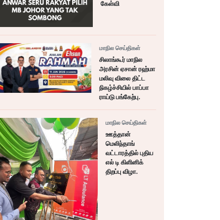
கேள்வி
மாநில செய்திகள்
சிலாங்கூர் மாநில
அரசின் ஏசான் ரஹ்மா
மலிவு விலை திட்ட
நிகழ்ச்சியில் பாப்பா
ராய்டு பங்கேற்பு.
மாநில செய்திகள்
ஊத்தான்
மெலிந்தாங்
வட்டாரத்தில் புதிய
எல் டி கிளினிக்
திறப்பு விழா.