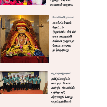
டத்தோ. ஸ்ரீ. எம்.
சரவணன் வருகை
கோவில் விழாக்கள்
சபாக் பெர்ணம்
தோட்டம்
(தோர்கிங்டன்) ஸ்ரீ
மகா பைடிதல்லி
அம்மன் திருவிழா
கோலாகலமாக
நடந்தேறியது
சமூக நிகழ்வுகள்
தமிழ்மொழியும்
சமயமும் பேணி
காத்திட வேண்டும்
டத்தோ ஶ்ரீ
சுந்தராஜூ சோமு
வழயிறுத்தினார்