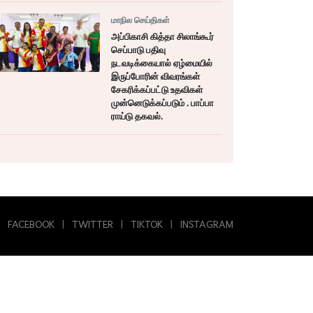
மாநில செய்திகள்
அப்பிகாசி கித்தா சிலாங்கூர்
செப்பாடு பதிவு
நடவடிக்கையால் ஏழ்மையில்
இருப்போரின் விவரங்கள்
சேகரிக்கப்பட்டு உதவிகள்
முன்னெடுக்கப்படும் . பாப்பா
ராய்டு தகவல்.
FACEBOOK
|
TWITTER
|
TIKTOK
|
INSTAGRAM