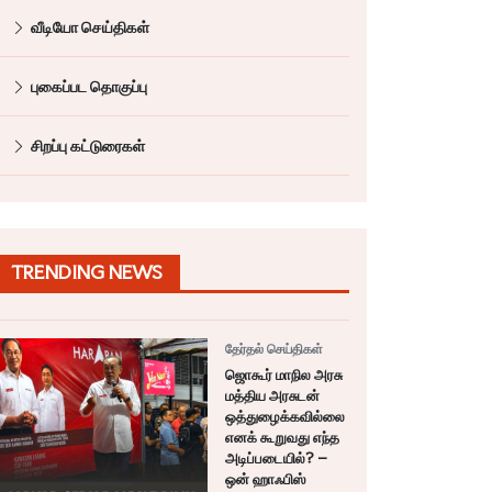
வீடியோ செய்திகள்
புகைப்பட தொகுப்பு
சிறப்பு கட்டுரைகள்
TRENDING NEWS
தேர்தல் செய்திகள்
ஜொகூர் மாநில அரசு
மத்திய அரசுடன்
ஒத்துழைக்கவில்லை
எனக் கூறுவது எந்த
அடிப்படையில்? –
ஒன் ஹாஃபிஸ்