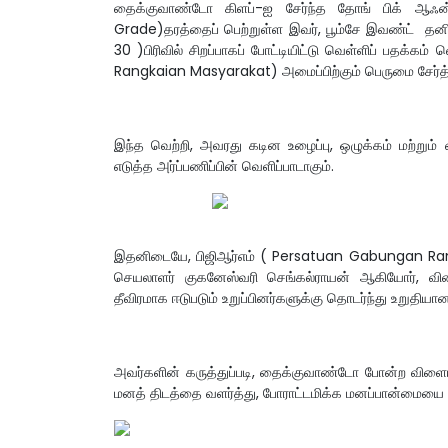
தைக்குவாண்டோ கிளப்-ஐ சேர்ந்த தோங் பிக் ஆஃன
Grade)தரத்தைப் பெற்றுள்ள இவர், பூம்சே இவண்ட் த
30 )பிரிவில் சிறப்பாகப் போட்டியிட்டு வெள்ளிப் பதக்
Rangkaian Masyarakat) அமைப்பிற்கும் பெருமை சேர்த்த
இந்த வெற்றி, அவரது கடின உழைப்பு, ஒழுக்கம் மற்று
எடுத்த அர்ப்பணிப்பின் வெளிப்பாடாகும்.
இதனிடையே, பிஜிஆர்எம் ( Persatuan Gabungan Ran
செயலாளர் குகனேஸ்வரி செங்கல்ராயன் ஆகியோர், விள
தீவிரமாக ஈடுபடும் உறுப்பினர்களுக்கு தொடர்ந்து உறுதி
அவர்களின் கருத்துப்படி, தைக்குவாண்டோ போன்ற விளை
மனத் திடத்தை வளர்த்து, போராட்டமிக்க மனப்பான்மையை உ