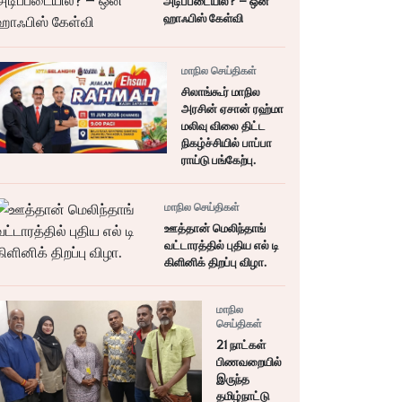
அடிப்படையில்? – ஒன்
ஹாஃபிஸ் கேள்வி
மாநில செய்திகள்
சிலாங்கூர் மாநில
அரசின் ஏசான் ரஹ்மா
மலிவு விலை திட்ட
நிகழ்ச்சியில் பாப்பா
ராய்டு பங்கேற்பு.
மாநில செய்திகள்
ஊத்தான் மெலிந்தாங்
வட்டாரத்தில் புதிய எல் டி
கிளினிக் திறப்பு விழா.
மாநில
செய்திகள்
21 நாட்கள்
பிணவறையில்
இருந்த
தமிழ்நாட்டு