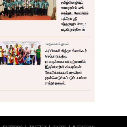
தமிழ்மொழியும்
சமயமும் பேணி
காத்திட வேண்டும்
டத்தோ ஶ்ரீ
சுந்தராஜூ சோமு
வழயிறுத்தினார்
மாநில செய்திகள்
அப்பிகாசி கித்தா சிலாங்கூர்
செப்பாடு பதிவு
நடவடிக்கையால் ஏழ்மையில்
இருப்போரின் விவரங்கள்
சேகரிக்கப்பட்டு உதவிகள்
முன்னெடுக்கப்படும் . பாப்பா
ராய்டு தகவல்.