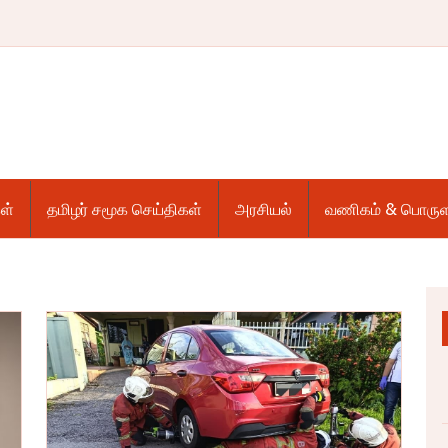
ள்
தமிழர் சமூக செய்திகள்
அரசியல்
வணிகம் & பொருள