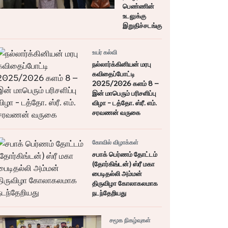
பெண்ணின்
உடலுக்கு
இறுதிச்சடங்கு
உயர் கல்வி
நல்லார்க்கினியன் மரபு
கவிதைப்போட்டி
2025/2026 களம் 8 –
இன் மாபெரும் பரிசளிப்பு
விழா - டத்தோ. ஸ்ரீ. எம்.
சரவணன் வருகை
கோவில் விழாக்கள்
சபாக் பெர்ணம் தோட்டம்
(தோர்கிங்டன்) ஸ்ரீ மகா
பைடிதல்லி அம்மன்
திருவிழா கோலாகலமாக
நடந்தேறியது
சமூக நிகழ்வுகள்