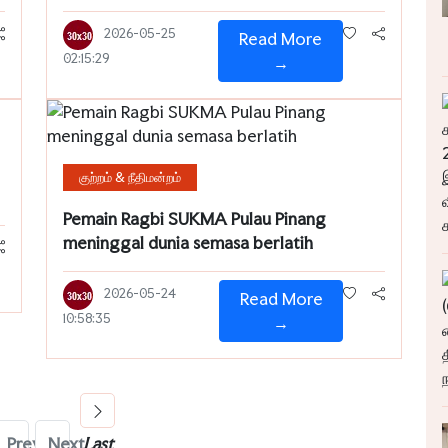
2026-05-25
Read More
02:15:29
→
குற்றம் & நீதிமன்றம்
Pemain Ragbi SUKMA Pulau Pinang
meninggal dunia semasa berlatih
2026-05-24
Read More
10:58:35
→
Prev
Next
Last