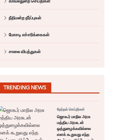
காவல்துறை செய்திகள்
நீதிமன்ற தீர்ப்புகள்
மோசடி எச்சரிக்கைகள்
சாலை விபத்துகள்
TRENDING NEWS
தேர்தல் செய்திகள்
ஜொகூர் மாநில அரசு
மத்திய அரசுடன்
ஒத்துழைக்கவில்லை
எனக் கூறுவது எந்த