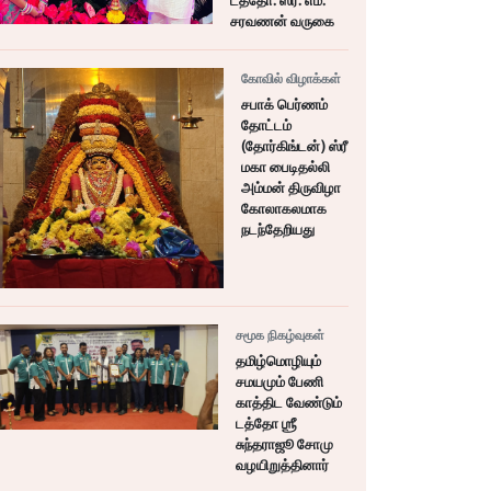
டத்தோ. ஸ்ரீ. எம்.
சரவணன் வருகை
கோவில் விழாக்கள்
சபாக் பெர்ணம்
தோட்டம்
(தோர்கிங்டன்) ஸ்ரீ
மகா பைடிதல்லி
அம்மன் திருவிழா
கோலாகலமாக
நடந்தேறியது
சமூக நிகழ்வுகள்
தமிழ்மொழியும்
சமயமும் பேணி
காத்திட வேண்டும்
டத்தோ ஶ்ரீ
சுந்தராஜூ சோமு
வழயிறுத்தினார்