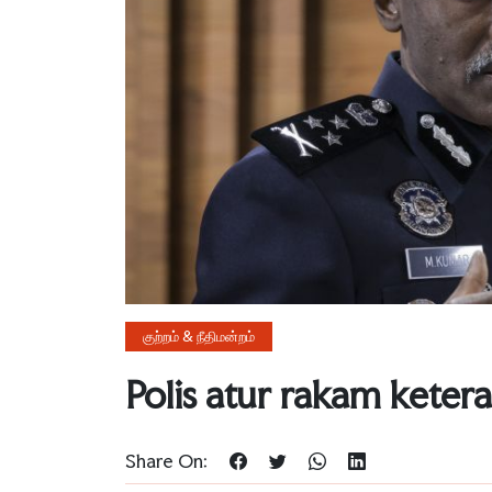
குற்றம் & நீதிமன்றம்
Polis atur rakam ket
Share On: