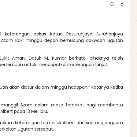
l keterangan bekas Ketua Pesuruhjaya Suruhanjaya
ri Azam Baki minggu depan berhubung dakwaan ugutan
Bukit Aman, Datuk M. Kumar berkata, pihaknya telah
 pertemuan untuk mendapatkan keterangan lanjut.
muan akan diatur dalam minggu hadapan,” katanya ketika
emanggil Azam dalam masa terdekat bagi membantu
bert pada 13 Mei lalu.
h dirakam keterangan termasuk Albert dan seorang peguam
kaitan ugutan tersebut.