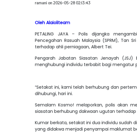
ramani on 2026-05-28 02:13:43
Oleh Alaioliteam
PETALING JAYA – Polis dijangka mengambi
Pencegahan Rasuah Malaysia (SPRM), Tan S
terhadap ahli perniagaan, Albert Tei.
Pengarah Jabatan Siasatan Jenayah (JSJ) 
menghubungi individu terbabit bagi mengatur
“Setakat ini, kami telah berhubung dan perte
dihubungi, hari ini.
Semalam Kosmo! melaporkan, polis akan m
siasatan berhubung dakwaan ugutan terhadap Al
Kumar berkata, setakat ini dua individu suda
yang didakwa menjadi penyampai maklumat ber