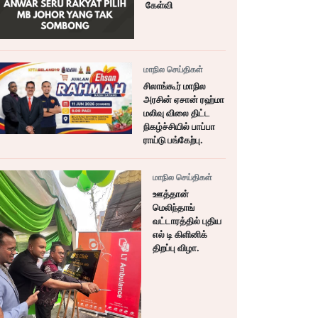
கேள்வி
மாநில செய்திகள்
சிலாங்கூர் மாநில
அரசின் ஏசான் ரஹ்மா
மலிவு விலை திட்ட
நிகழ்ச்சியில் பாப்பா
ராய்டு பங்கேற்பு.
மாநில செய்திகள்
ஊத்தான்
மெலிந்தாங்
வட்டாரத்தில் புதிய
எல் டி கிளினிக்
திறப்பு விழா.