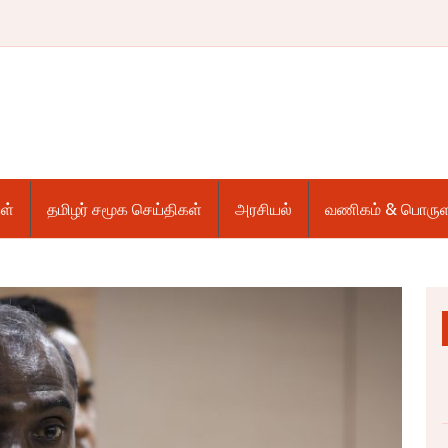
ள்
தமிழர் சமூக செய்திகள்
அரசியல்
வணிகம் & பொருள