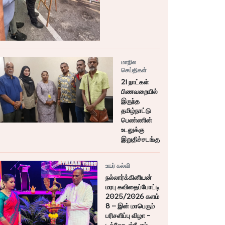
மாநில
செய்திகள்
21 நாட்கள்
பிணவறையில்
இருந்த
தமிழ்நாட்டு
பெண்ணின்
உடலுக்கு
இறுதிச்சடங்கு
உயர் கல்வி
நல்லார்க்கினியன்
மரபு கவிதைப்போட்டி
2025/2026 களம்
8 – இன் மாபெரும்
பரிசளிப்பு விழா -