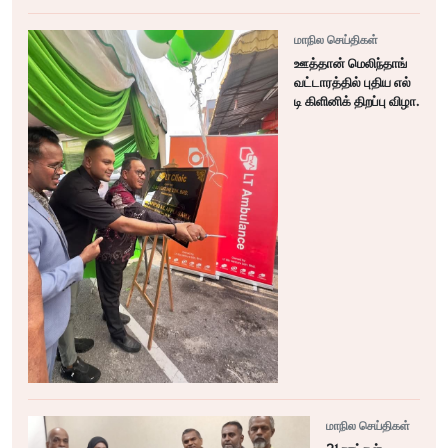
மாநில செய்திகள்
ஊத்தான் மெலிந்தாங்
வட்டாரத்தில் புதிய எல்
டி கிளினிக் திறப்பு விழா.
மாநில செய்திகள்