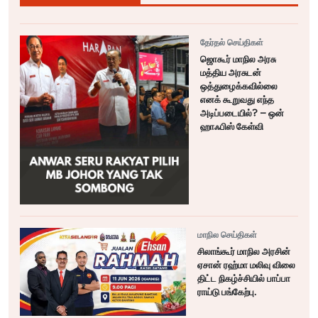
தேர்தல் செய்திகள்
ஜொகூர் மாநில அரசு
மத்திய அரசுடன்
ஒத்துழைக்கவில்லை
எனக் கூறுவது எந்த
அடிப்படையில்? – ஒன்
ஹாஃபிஸ் கேள்வி
மாநில செய்திகள்
சிலாங்கூர் மாநில அரசின்
ஏசான் ரஹ்மா மலிவு விலை
திட்ட நிகழ்ச்சியில் பாப்பா
ராய்டு பங்கேற்பு.