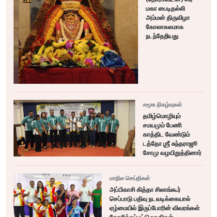
மகா பைடிதல்லி
அம்மன் திருவிழா
கோலாகலமாக
நடந்தேறியது
சமூக நிகழ்வுகள்
தமிழ்மொழியும்
சமயமும் பேணி
காத்திட வேண்டும்
டத்தோ ஶ்ரீ சுந்தராஜூ
சோமு வழயிறுத்தினார்
மாநில செய்திகள்
அப்பிகாசி கித்தா சிலாங்கூர்
செப்பாடு பதிவு நடவடிக்கையால்
ஏழ்மையில் இருப்போரின் விவரங்கள்
சேகரிக்கப்பட்டு உதவிகள்