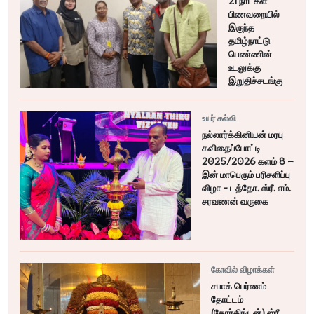
21 நாட்கள்
பிணவறையில்
இருந்த
தமிழ்நாட்டு
பெண்ணின்
உடலுக்கு
இறுதிச்சடங்கு
உயர் கல்வி
நல்லார்க்கினியன் மரபு
கவிதைப்போட்டி
2025/2026 களம் 8 –
இன் மாபெரும் பரிசளிப்பு
விழா - டத்தோ. ஸ்ரீ. எம்.
சரவணன் வருகை
கோவில் விழாக்கள்
சபாக் பெர்ணம்
தோட்டம்
(தோர்கிங்டன்) ஸ்ரீ