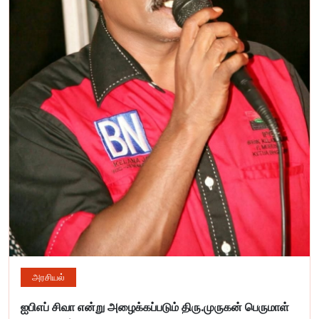
அரசியல்
ஐபிஎப் சிவா என்று அழைக்கப்படும் திரு.முருகன் பெருமாள்