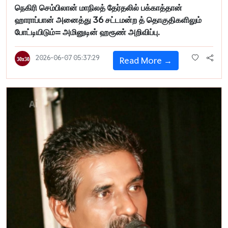
நெகிரி செம்பிலான் மாநிலத் தேர்தலில் பக்காத்தான்
ஹாராப்பான் அனைத்து 36 சட்டமன்ற த் தொகுதிகளிலும்
போட்டியிடும்= அமினுடின் ஹரூண் அறிவிப்பு.
2026-06-07 05:37:29
Read More →