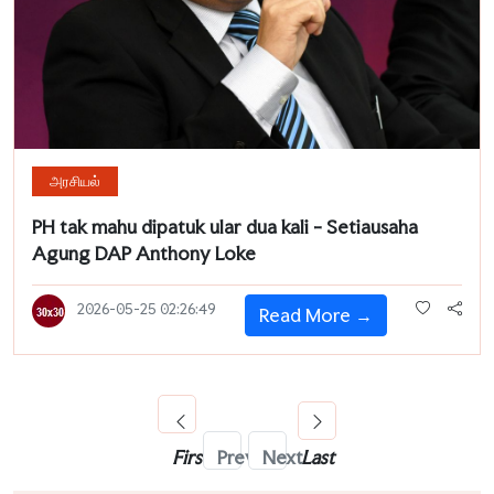
அரசியல்
PH tak mahu dipatuk ular dua kali - Setiausaha
Agung DAP Anthony Loke
2026-05-25 02:26:49
Read More →
First
Prev
Next
Last