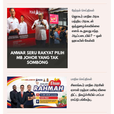
தேர்தல் செய்திகள்
ஜொகூர் மாநில அரசு
மத்திய அரசுடன்
ஒத்துழைக்கவில்லை
எனக் கூறுவது எந்த
அடிப்படையில்? – ஒன்
ஹாஃபிஸ் கேள்வி
மாநில செய்திகள்
சிலாங்கூர் மாநில அரசின்
ஏசான் ரஹ்மா மலிவு விலை
திட்ட நிகழ்ச்சியில் பாப்பா
ராய்டு பங்கேற்பு.