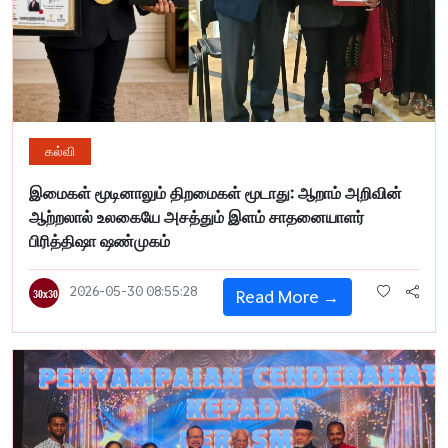
கல்வி
இமைகள் மூடினாலும் திறமைகள் மூடாது: ஆறாம் அறிவின்
ஆற்றலால் உலகையே அசத்தும் இளம் சாதனையாளர்
பிரித்திஷா ஷண்முகம்
2026-05-30 08:55:28
Read More →