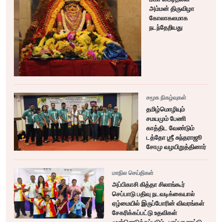
அம்மன் திருவிழா
கோலாகலமாக
நடந்தேறியது
சமூக நிகழ்வுகள்
தமிழ்மொழியும்
சமயமும் பேணி
காத்திட வேண்டும்
டத்தோ ஶ்ரீ சுந்தராஜூ
சோமு வழயிறுத்தினார்
மாநில செய்திகள்
அப்பிகாசி கித்தா சிலாங்கூர்
செப்பாடு பதிவு நடவடிக்கையால்
ஏழ்மையில் இருப்போரின் விவரங்கள்
சேகரிக்கப்பட்டு உதவிகள்
முன்னெடுக்கப்படும் . பாப்பா ராய்டு