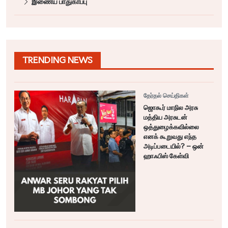
இணைய பாதுகாப்பு
TRENDING NEWS
தேர்தல் செய்திகள்
ஜொகூர் மாநில அரசு
மத்திய அரசுடன்
ஒத்துழைக்கவில்லை
எனக் கூறுவது எந்த
அடிப்படையில்? – ஒன்
ஹாஃபிஸ் கேள்வி