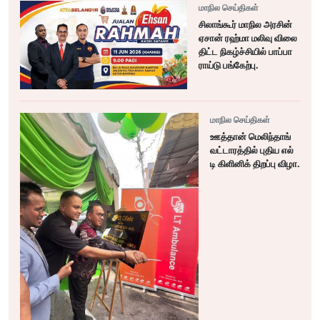
மாநில செய்திகள்
சிலாங்கூர் மாநில அரசின்
ஏசான் ரஹ்மா மலிவு விலை
திட்ட நிகழ்ச்சியில் பாப்பா
ராய்டு பங்கேற்பு.
மாநில செய்திகள்
ஊத்தான் மெலிந்தாங்
வட்டாரத்தில் புதிய எல்
டி கிளினிக் திறப்பு விழா.