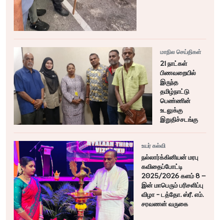
மாநில செய்திகள்
21 நாட்கள்
பிணவறையில்
இருந்த
தமிழ்நாட்டு
பெண்ணின்
உடலுக்கு
இறுதிச்சடங்கு
உயர் கல்வி
நல்லார்க்கினியன் மரபு
கவிதைப்போட்டி
2025/2026 களம் 8 –
இன் மாபெரும் பரிசளிப்பு
விழா - டத்தோ. ஸ்ரீ. எம்.
சரவணன் வருகை