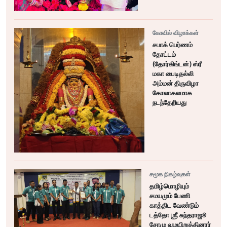
கோவில் விழாக்கள்
சபாக் பெர்ணம்
தோட்டம்
(தோர்கிங்டன்) ஸ்ரீ
மகா பைடிதல்லி
அம்மன் திருவிழா
கோலாகலமாக
நடந்தேறியது
சமூக நிகழ்வுகள்
தமிழ்மொழியும்
சமயமும் பேணி
காத்திட வேண்டும்
டத்தோ ஶ்ரீ சுந்தராஜூ
சோமு வழயிறுத்தினார்