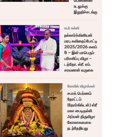
பெண்ணின்
உடலுக்கு
இறுதிச்சடங்கு
உயர் கல்வி
நல்லார்க்கினியன்
மரபு கவிதைப்போட்டி
2025/2026 களம்
8 – இன் மாபெரும்
பரிசளிப்பு விழா -
டத்தோ. ஸ்ரீ. எம்.
சரவணன் வருகை
கோவில் விழாக்கள்
சபாக் பெர்ணம்
தோட்டம்
(தோர்கிங்டன்) ஸ்ரீ
மகா பைடிதல்லி
அம்மன் திருவிழா
கோலாகலமாக
நடந்தேறியது