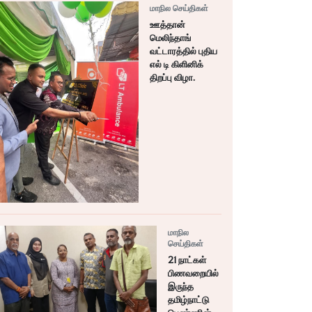
மாநில செய்திகள்
ஊத்தான்
மெலிந்தாங்
வட்டாரத்தில் புதிய
எல் டி கிளினிக்
திறப்பு விழா.
மாநில
செய்திகள்
21 நாட்கள்
பிணவறையில்
இருந்த
தமிழ்நாட்டு