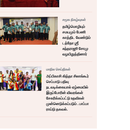
சமூக நிகழ்வுகள்
தமிழ்மொழியும்
சமயமும் பேணி
காத்திட வேண்டும்
டத்தோ ஶ்ரீ
சுந்தராஜூ சோமு
வழயிறுத்தினார்
மாநில செய்திகள்
அப்பிகாசி கித்தா சிலாங்கூர்
செப்பாடு பதிவு
நடவடிக்கையால் ஏழ்மையில்
இருப்போரின் விவரங்கள்
சேகரிக்கப்பட்டு உதவிகள்
முன்னெடுக்கப்படும் . பாப்பா
ராய்டு தகவல்.