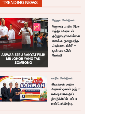
TRENDING NEWS
தேர்தல் செய்திகள்
ஜொகூர் மாநில அரசு
மத்திய அரசுடன்
ஒத்துழைக்கவில்லை
எனக் கூறுவது எந்த
அடிப்படையில்? –
ஒன் ஹாஃபிஸ்
கேள்வி
மாநில செய்திகள்
சிலாங்கூர் மாநில
அரசின் ஏசான் ரஹ்மா
மலிவு விலை திட்ட
நிகழ்ச்சியில் பாப்பா
ராய்டு பங்கேற்பு.