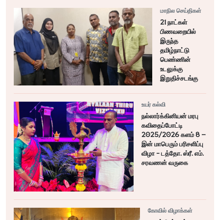
மாநில செய்திகள்
21 நாட்கள்
பிணவறையில்
இருந்த
தமிழ்நாட்டு
பெண்ணின்
உடலுக்கு
இறுதிச்சடங்கு
உயர் கல்வி
நல்லார்க்கினியன் மரபு
கவிதைப்போட்டி
2025/2026 களம் 8 –
இன் மாபெரும் பரிசளிப்பு
விழா - டத்தோ. ஸ்ரீ. எம்.
சரவணன் வருகை
கோவில் விழாக்கள்