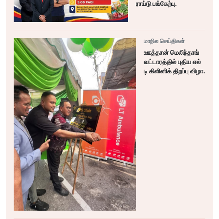
ராய்டு பங்கேற்பு.
மாநில செய்திகள்
ஊத்தான் மெலிந்தாங்
வட்டாரத்தில் புதிய எல்
டி கிளினிக் திறப்பு விழா.