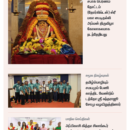
சபாக் பெர்ணம்
தோட்டம்
(தோர்கிங்டன்) ஸ்ரீ
மகா பைடிதல்லி
அம்மன் திருவிழா
கோலாகலமாக
நடந்தேறியது
சமூக நிகழ்வுகள்
தமிழ்மொழியும்
சமயமும் பேணி
காத்திட வேண்டும்
டத்தோ ஶ்ரீ சுந்தராஜூ
சோமு வழயிறுத்தினார்
மாநில செய்திகள்
அப்பிகாசி கித்தா சிலாங்கூர்