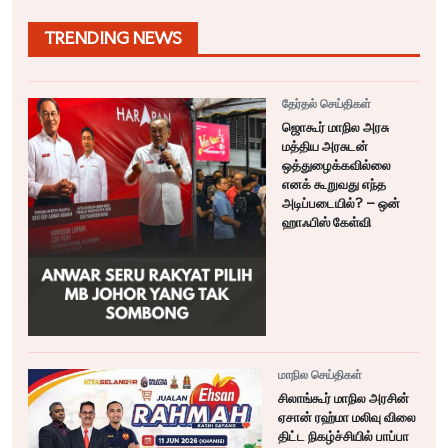
TRENDING NEWS
தேர்தல் செய்திகள்
ஜொகூர் மாநில அரசு
மத்திய அரசுடன்
ஒத்துழைக்கவில்லை
எனக் கூறுவது எந்த
அடிப்படையில்? – ஒன்
ஹாஃபிஸ் கேள்வி
மாநில செய்திகள்
சிலாங்கூர் மாநில அரசின்
ஏசான் ரஹ்மா மலிவு விலை
திட்ட நிகழ்ச்சியில் பாப்பா