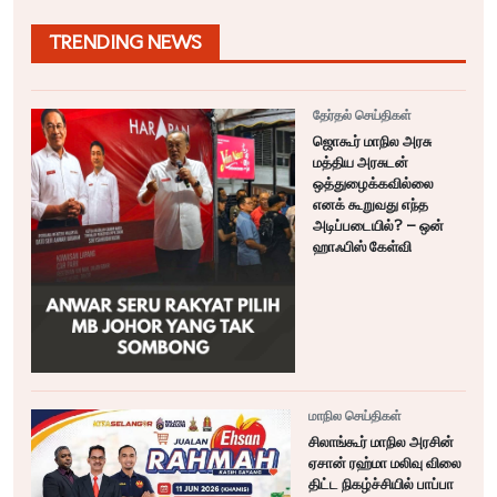
TRENDING NEWS
தேர்தல் செய்திகள்
ஜொகூர் மாநில அரசு
மத்திய அரசுடன்
ஒத்துழைக்கவில்லை
எனக் கூறுவது எந்த
அடிப்படையில்? – ஒன்
ஹாஃபிஸ் கேள்வி
மாநில செய்திகள்
சிலாங்கூர் மாநில அரசின்
ஏசான் ரஹ்மா மலிவு விலை
திட்ட நிகழ்ச்சியில் பாப்பா