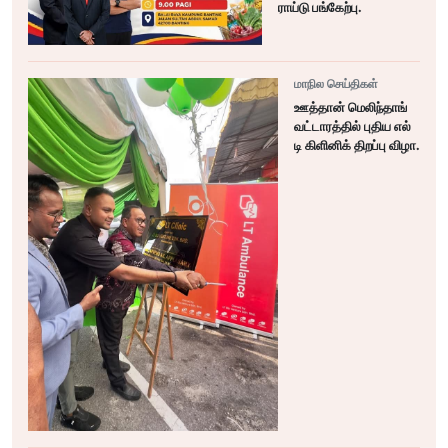
ராய்டு பங்கேற்பு.
மாநில செய்திகள்
ஊத்தான் மெலிந்தாங்
வட்டாரத்தில் புதிய எல்
டி கிளினிக் திறப்பு விழா.