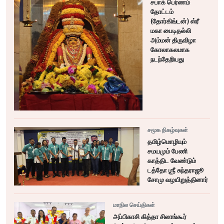
சபாக் பெர்ணம்
தோட்டம்
(தோர்கிங்டன்) ஸ்ரீ
மகா பைடிதல்லி
அம்மன் திருவிழா
கோலாகலமாக
நடந்தேறியது
சமூக நிகழ்வுகள்
தமிழ்மொழியும்
சமயமும் பேணி
காத்திட வேண்டும்
டத்தோ ஶ்ரீ சுந்தராஜூ
சோமு வழயிறுத்தினார்
மாநில செய்திகள்
அப்பிகாசி கித்தா சிலாங்கூர்