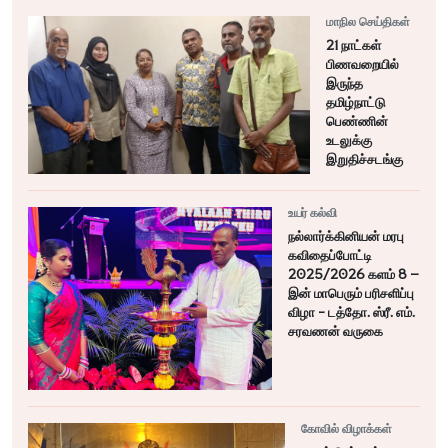
மாநில செய்திகள்
21 நாட்கள்
பிணவறையில்
இருந்த
தமிழ்நாட்டு
பெண்ணின்
உடலுக்கு
இறுதிச்சடங்கு
உயர் கல்வி
நல்லார்க்கினியன் மரபு
கவிதைப்போட்டி
2025/2026 களம் 8 –
இன் மாபெரும் பரிசளிப்பு
விழா - டத்தோ. ஸ்ரீ. எம்.
சரவணன் வருகை
கோவில் விழாக்கள்