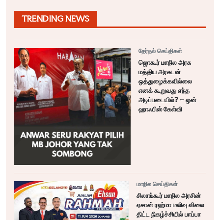
TRENDING NEWS
தேர்தல் செய்திகள்
ஜொகூர் மாநில அரசு
மத்திய அரசுடன்
ஒத்துழைக்கவில்லை
எனக் கூறுவது எந்த
அடிப்படையில்? – ஒன்
ஹாஃபிஸ் கேள்வி
மாநில செய்திகள்
சிலாங்கூர் மாநில அரசின்
ஏசான் ரஹ்மா மலிவு விலை
திட்ட நிகழ்ச்சியில் பாப்பா