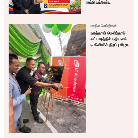
ராய்டு பங்கேற்பு.
மாநில செய்திகள்
ஊத்தான் மெலிந்தாங்
வட்டாரத்தில் புதிய எல்
டி கிளினிக் திறப்பு விழா.