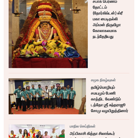
சபாக் பெர்ணம்
தோட்டம்
(தோர்கிங்டன்) ஸ்ரீ
மகா பைடிதல்லி
அம்மன் திருவிழா
கோலாகலமாக
நடந்தேறியது
சமூக நிகழ்வுகள்
தமிழ்மொழியும்
சமயமும் பேணி
காத்திட வேண்டும்
டத்தோ ஶ்ரீ சுந்தராஜூ
சோமு வழயிறுத்தினார்
மாநில செய்திகள்
அப்பிகாசி கித்தா சிலாங்கூர்