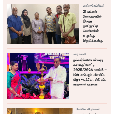
மாநில செய்திகள்
21 நாட்கள்
பிணவறையில்
இருந்த
தமிழ்நாட்டு
பெண்ணின்
உடலுக்கு
இறுதிச்சடங்கு
உயர் கல்வி
நல்லார்க்கினியன் மரபு
கவிதைப்போட்டி
2025/2026 களம் 8 –
இன் மாபெரும் பரிசளிப்பு
விழா - டத்தோ. ஸ்ரீ. எம்.
சரவணன் வருகை
கோவில் விழாக்கள்