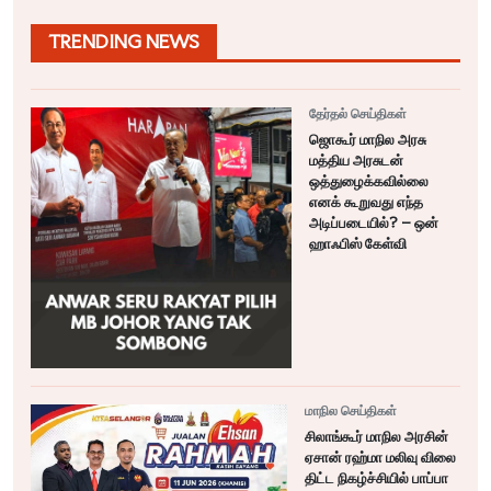
TRENDING NEWS
தேர்தல் செய்திகள்
ஜொகூர் மாநில அரசு
மத்திய அரசுடன்
ஒத்துழைக்கவில்லை
எனக் கூறுவது எந்த
அடிப்படையில்? – ஒன்
ஹாஃபிஸ் கேள்வி
மாநில செய்திகள்
சிலாங்கூர் மாநில அரசின்
ஏசான் ரஹ்மா மலிவு விலை
திட்ட நிகழ்ச்சியில் பாப்பா