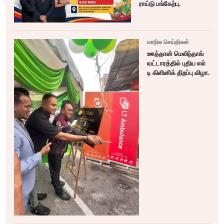
ராய்டு பங்கேற்பு.
மாநில செய்திகள்
ஊத்தான் மெலிந்தாங்
வட்டாரத்தில் புதிய எல்
டி கிளினிக் திறப்பு விழா.