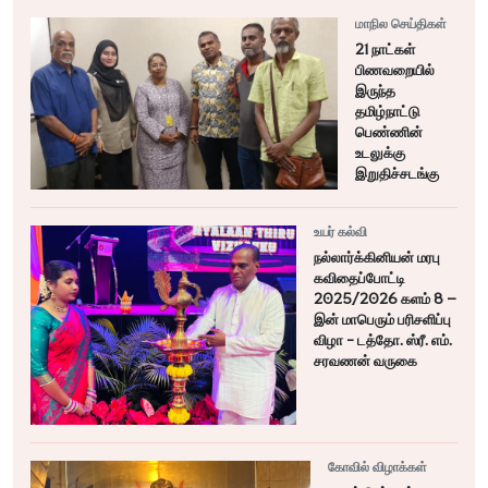
மாநில செய்திகள்
21 நாட்கள்
பிணவறையில்
இருந்த
தமிழ்நாட்டு
பெண்ணின்
உடலுக்கு
இறுதிச்சடங்கு
உயர் கல்வி
நல்லார்க்கினியன் மரபு
கவிதைப்போட்டி
2025/2026 களம் 8 –
இன் மாபெரும் பரிசளிப்பு
விழா - டத்தோ. ஸ்ரீ. எம்.
சரவணன் வருகை
கோவில் விழாக்கள்