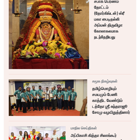
சபாக் பெர்ணம்
தோட்டம்
(தோர்கிங்டன்) ஸ்ரீ
மகா பைடிதல்லி
அம்மன் திருவிழா
கோலாகலமாக
நடந்தேறியது
சமூக நிகழ்வுகள்
தமிழ்மொழியும்
சமயமும் பேணி
காத்திட வேண்டும்
டத்தோ ஶ்ரீ சுந்தராஜூ
சோமு வழயிறுத்தினார்
மாநில செய்திகள்
அப்பிகாசி கித்தா சிலாங்கூர்