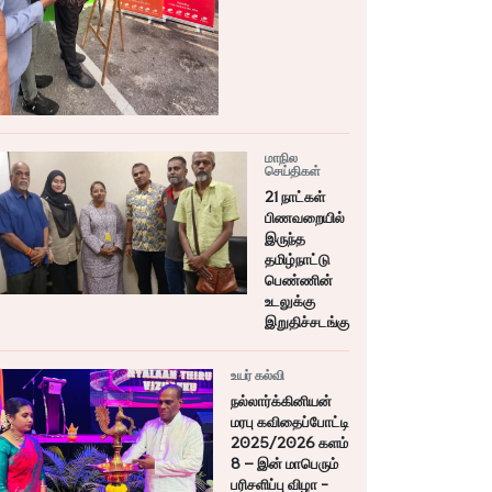
மாநில
செய்திகள்
21 நாட்கள்
பிணவறையில்
இருந்த
தமிழ்நாட்டு
பெண்ணின்
உடலுக்கு
இறுதிச்சடங்கு
உயர் கல்வி
நல்லார்க்கினியன்
மரபு கவிதைப்போட்டி
2025/2026 களம்
8 – இன் மாபெரும்
பரிசளிப்பு விழா -