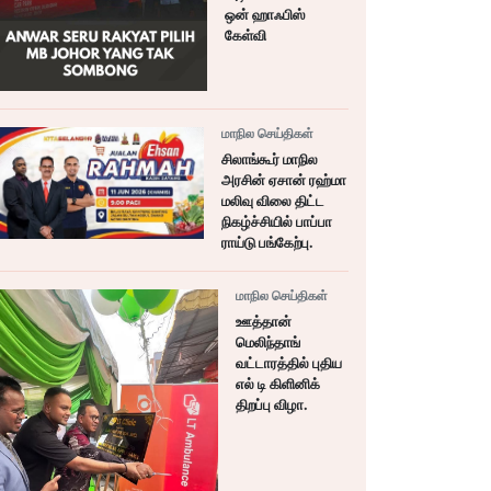
ஒன் ஹாஃபிஸ்
கேள்வி
மாநில செய்திகள்
சிலாங்கூர் மாநில
அரசின் ஏசான் ரஹ்மா
மலிவு விலை திட்ட
நிகழ்ச்சியில் பாப்பா
ராய்டு பங்கேற்பு.
மாநில செய்திகள்
ஊத்தான்
மெலிந்தாங்
வட்டாரத்தில் புதிய
எல் டி கிளினிக்
திறப்பு விழா.