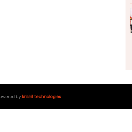
 powered by
krishil technologies