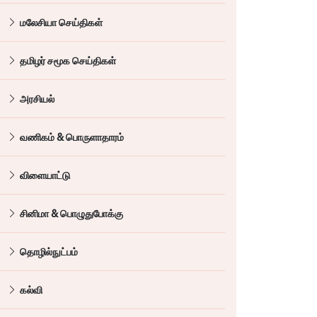
மலேசியா செய்திகள்
தமிழர் சமூக செய்திகள்
அரசியல்
வணிகம் & பொருளாதாரம்
விளையாட்டு
சினிமா & பொழுதுபோக்கு
தொழில்நுட்பம்
கல்வி