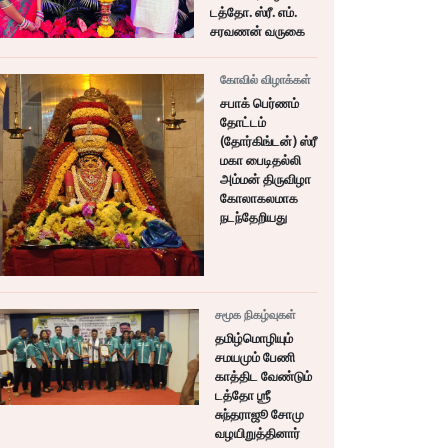
டத்தோ. ஸ்ரீ. எம்.
சரவணன் வருகை
கோவில் விழாக்கள்
சபாக் பெர்ணம்
தோட்டம்
(தோர்கிங்டன்) ஸ்ரீ
மகா பைடிதல்லி
அம்மன் திருவிழா
கோலாகலமாக
நடந்தேறியது
சமூக நிகழ்வுகள்
தமிழ்மொழியும்
சமயமும் பேணி
காத்திட வேண்டும்
டத்தோ ஶ்ரீ
சுந்தராஜூ சோமு
வழயிறுத்தினார்