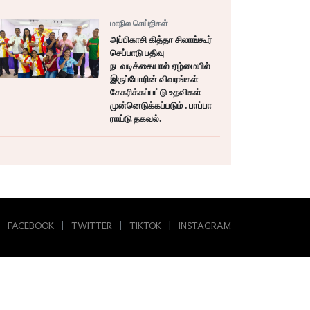
மாநில செய்திகள்
அப்பிகாசி கித்தா சிலாங்கூர்
செப்பாடு பதிவு
நடவடிக்கையால் ஏழ்மையில்
இருப்போரின் விவரங்கள்
சேகரிக்கப்பட்டு உதவிகள்
முன்னெடுக்கப்படும் . பாப்பா
ராய்டு தகவல்.
FACEBOOK
|
TWITTER
|
TIKTOK
|
INSTAGRAM