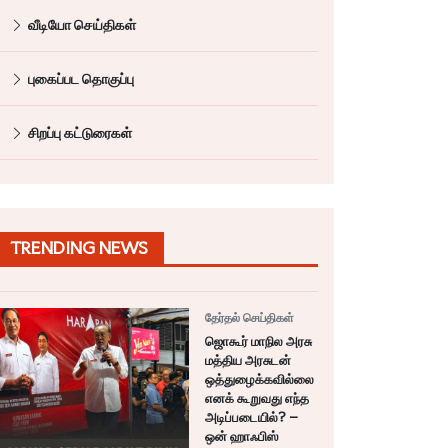
வீடியோ செய்திகள்
புகைப்பட தொகுப்பு
சிறப்பு கட்டுரைகள்
TRENDING NEWS
தேர்தல் செய்திகள்
ஜொகூர் மாநில அரசு
மத்திய அரசுடன்
ஒத்துழைக்கவில்லை
எனக் கூறுவது எந்த
அடிப்படையில்? –
ஒன் ஹாஃபிஸ்