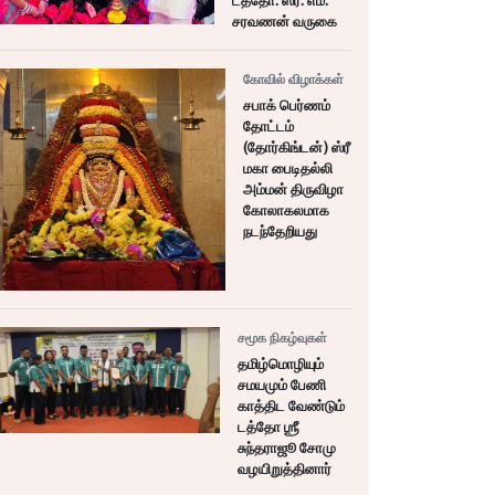
டத்தோ. ஸ்ரீ. எம்.
சரவணன் வருகை
கோவில் விழாக்கள்
சபாக் பெர்ணம்
தோட்டம்
(தோர்கிங்டன்) ஸ்ரீ
மகா பைடிதல்லி
அம்மன் திருவிழா
கோலாகலமாக
நடந்தேறியது
சமூக நிகழ்வுகள்
தமிழ்மொழியும்
சமயமும் பேணி
காத்திட வேண்டும்
டத்தோ ஶ்ரீ
சுந்தராஜூ சோமு
வழயிறுத்தினார்