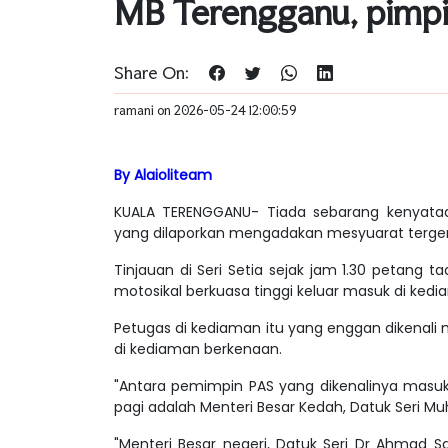
MB Terengganu, pimpi
Share On:
ramani on 2026-05-24 12:00:59
By Alaioliteam
KUALA TERENGGANU- Tiada sebarang kenyataan 
yang dilaporkan mengadakan mesyuarat tergempar d
Tinjauan di Seri Setia sejak jam 1.30 petang
motosikal berkuasa tinggi keluar masuk di kedi
Petugas di kediaman itu yang enggan dikenal
di kediaman berkenaan.
"Antara pemimpin PAS yang dikenalinya masuk 
pagi adalah Menteri Besar Kedah, Datuk Seri 
"Menteri Besar negeri, Datuk Seri Dr Ahmad 