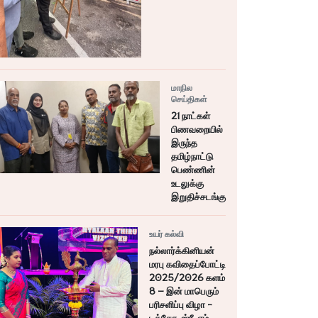
மாநில
செய்திகள்
21 நாட்கள்
பிணவறையில்
இருந்த
தமிழ்நாட்டு
பெண்ணின்
உடலுக்கு
இறுதிச்சடங்கு
உயர் கல்வி
நல்லார்க்கினியன்
மரபு கவிதைப்போட்டி
2025/2026 களம்
8 – இன் மாபெரும்
பரிசளிப்பு விழா -