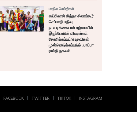
மாநில செய்திகள்
அப்பிகாசி கித்தா சிலாங்கூர்
செப்பாடு பதிவு
நடவடிக்கையால் ஏழ்மையில்
இருப்போரின் விவரங்கள்
சேகரிக்கப்பட்டு உதவிகள்
முன்னெடுக்கப்படும் . பாப்பா
ராய்டு தகவல்.
FACEBOOK
|
TWITTER
|
TIKTOK
|
INSTAGRAM