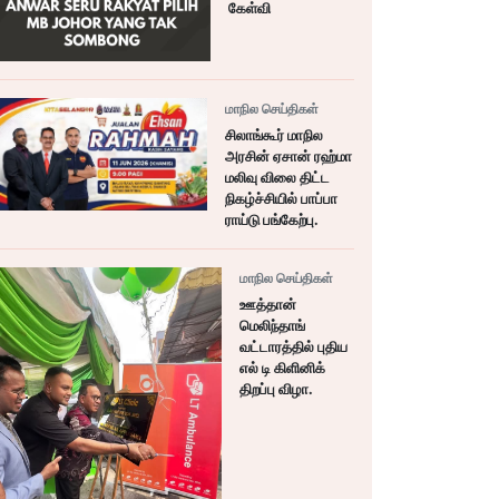
கேள்வி
மாநில செய்திகள்
சிலாங்கூர் மாநில
அரசின் ஏசான் ரஹ்மா
மலிவு விலை திட்ட
நிகழ்ச்சியில் பாப்பா
ராய்டு பங்கேற்பு.
மாநில செய்திகள்
ஊத்தான்
மெலிந்தாங்
வட்டாரத்தில் புதிய
எல் டி கிளினிக்
திறப்பு விழா.