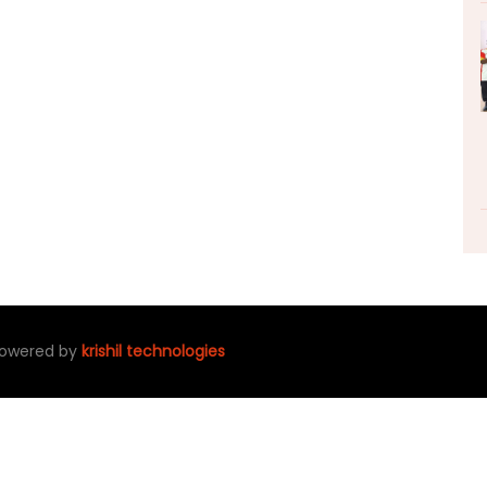
 powered by
krishil technologies