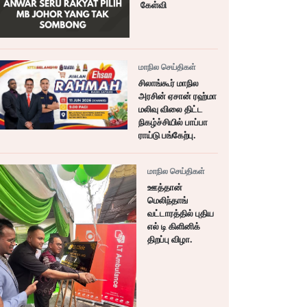
கேள்வி
மாநில செய்திகள்
சிலாங்கூர் மாநில
அரசின் ஏசான் ரஹ்மா
மலிவு விலை திட்ட
நிகழ்ச்சியில் பாப்பா
ராய்டு பங்கேற்பு.
மாநில செய்திகள்
ஊத்தான்
மெலிந்தாங்
வட்டாரத்தில் புதிய
எல் டி கிளினிக்
திறப்பு விழா.