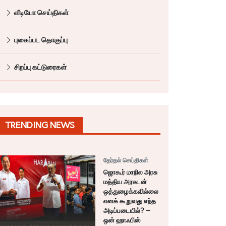
வீடியோ செய்திகள்
புகைப்பட தொகுப்பு
சிறப்பு கட்டுரைகள்
TRENDING NEWS
தேர்தல் செய்திகள்
ஜொகூர் மாநில அரசு
மத்திய அரசுடன்
ஒத்துழைக்கவில்லை
எனக் கூறுவது எந்த
அடிப்படையில்? –
ஒன் ஹாஃபிஸ்