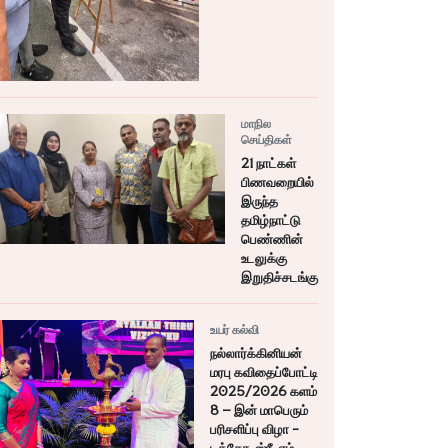
மாநில
செய்திகள்
21 நாட்கள்
பிணவறையில்
இருந்த
தமிழ்நாட்டு
பெண்ணின்
உடலுக்கு
இறுதிச்சடங்கு
உயர் கல்வி
நல்லார்க்கினியன்
மரபு கவிதைப்போட்டி
2025/2026 களம்
8 – இன் மாபெரும்
பரிசளிப்பு விழா -