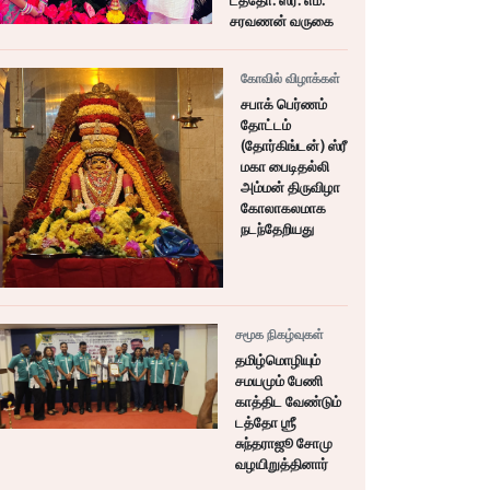
டத்தோ. ஸ்ரீ. எம்.
சரவணன் வருகை
கோவில் விழாக்கள்
சபாக் பெர்ணம்
தோட்டம்
(தோர்கிங்டன்) ஸ்ரீ
மகா பைடிதல்லி
அம்மன் திருவிழா
கோலாகலமாக
நடந்தேறியது
சமூக நிகழ்வுகள்
தமிழ்மொழியும்
சமயமும் பேணி
காத்திட வேண்டும்
டத்தோ ஶ்ரீ
சுந்தராஜூ சோமு
வழயிறுத்தினார்