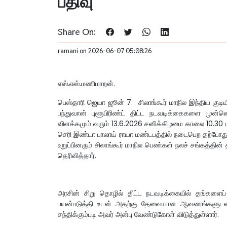
பதிவு
Share On:
ramani on 2026-06-07 05:08:26
எஸ்.எஸ்.மணிமாறன்.
பெஸ்தாரி ஜெயா ஜூன் 7. சிலாங்கூர் மாநில இந்திய குடியி
பந்துவான் புளூபிரிண்ட் திட்ட நடவடிக்கைகளை முன
விளக்கமும் வரும் 13.6.2026 சனிக்கிழமை காலை 10.30
செரி இண்டா பாலாய் ராயா மண்டபத்தில் நடைபெற தற்போது 
உறுப்பினரும் சிலாங்கூர் மாநில பெண்கள் நலச் சங்கத்த
தெரிவித்தார்.
அரசின் சிறு தொழில் திட்ட நடவடிக்கையில் தங்களைப
பயன்படுத்தி உடன் அதற்கு தேவையான ஆவணங்களுடன் குறி
சந்திக்கும்படி அவர் அன்பு வேண்டுகோள் விடுத்துள்ளார்.