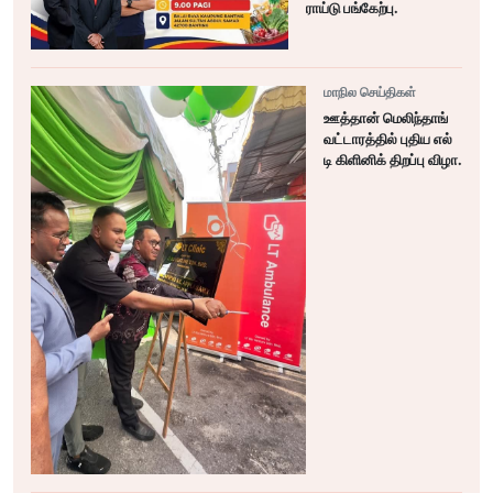
ராய்டு பங்கேற்பு.
மாநில செய்திகள்
ஊத்தான் மெலிந்தாங்
வட்டாரத்தில் புதிய எல்
டி கிளினிக் திறப்பு விழா.