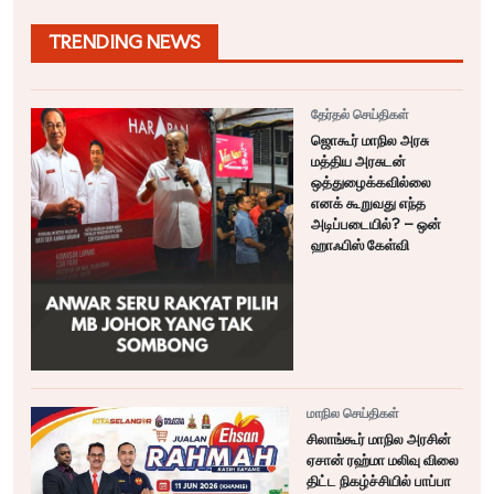
TRENDING NEWS
தேர்தல் செய்திகள்
ஜொகூர் மாநில அரசு
மத்திய அரசுடன்
ஒத்துழைக்கவில்லை
எனக் கூறுவது எந்த
அடிப்படையில்? – ஒன்
ஹாஃபிஸ் கேள்வி
மாநில செய்திகள்
சிலாங்கூர் மாநில அரசின்
ஏசான் ரஹ்மா மலிவு விலை
திட்ட நிகழ்ச்சியில் பாப்பா