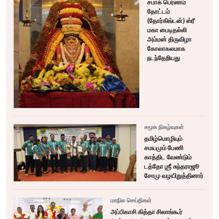
சபாக் பெர்ணம்
தோட்டம்
(தோர்கிங்டன்) ஸ்ரீ
மகா பைடிதல்லி
அம்மன் திருவிழா
கோலாகலமாக
நடந்தேறியது
சமூக நிகழ்வுகள்
தமிழ்மொழியும்
சமயமும் பேணி
காத்திட வேண்டும்
டத்தோ ஶ்ரீ சுந்தராஜூ
சோமு வழயிறுத்தினார்
மாநில செய்திகள்
அப்பிகாசி கித்தா சிலாங்கூர்