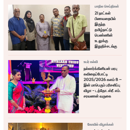
மாநில செய்திகள்
21 நாட்கள்
பிணவறையில்
இருந்த
தமிழ்நாட்டு
பெண்ணின்
உடலுக்கு
இறுதிச்சடங்கு
உயர் கல்வி
நல்லார்க்கினியன் மரபு
கவிதைப்போட்டி
2025/2026 களம் 8 –
இன் மாபெரும் பரிசளிப்பு
விழா - டத்தோ. ஸ்ரீ. எம்.
சரவணன் வருகை
கோவில் விழாக்கள்