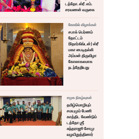
டத்தோ. ஸ்ரீ. எம்.
சரவணன் வருகை
கோவில் விழாக்கள்
சபாக் பெர்ணம்
தோட்டம்
(தோர்கிங்டன்) ஸ்ரீ
மகா பைடிதல்லி
அம்மன் திருவிழா
கோலாகலமாக
நடந்தேறியது
சமூக நிகழ்வுகள்
தமிழ்மொழியும்
சமயமும் பேணி
காத்திட வேண்டும்
டத்தோ ஶ்ரீ
சுந்தராஜூ சோமு
வழயிறுத்தினார்