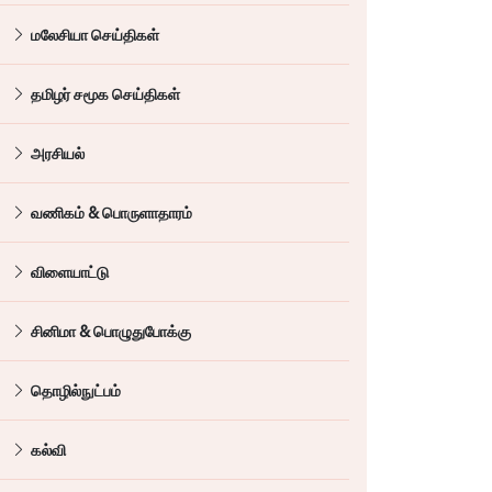
மலேசியா செய்திகள்
தமிழர் சமூக செய்திகள்
அரசியல்
வணிகம் & பொருளாதாரம்
விளையாட்டு
சினிமா & பொழுதுபோக்கு
தொழில்நுட்பம்
கல்வி