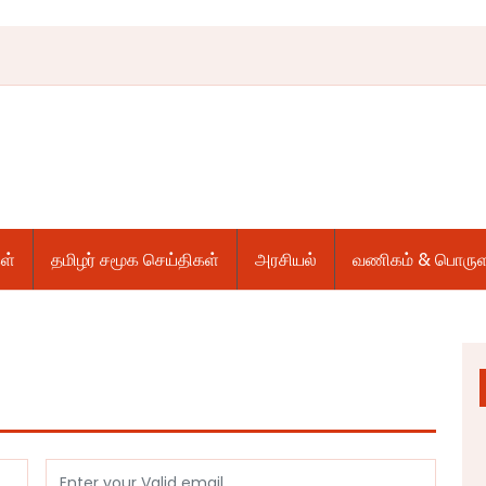
ள்
தமிழர் சமூக செய்திகள்
அரசியல்
வணிகம் & பொருள