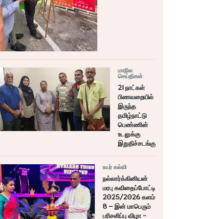
மாநில
செய்திகள்
21 நாட்கள்
பிணவறையில்
இருந்த
தமிழ்நாட்டு
பெண்ணின்
உடலுக்கு
இறுதிச்சடங்கு
உயர் கல்வி
நல்லார்க்கினியன்
மரபு கவிதைப்போட்டி
2025/2026 களம்
8 – இன் மாபெரும்
பரிசளிப்பு விழா -