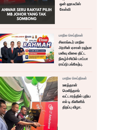
ஒன் ஹாஃபிஸ்
கேள்வி
மாநில செய்திகள்
சிலாங்கூர் மாநில
அரசின் ஏசான் ரஹ்மா
மலிவு விலை திட்ட
நிகழ்ச்சியில் பாப்பா
ராய்டு பங்கேற்பு.
மாநில செய்திகள்
ஊத்தான்
மெலிந்தாங்
வட்டாரத்தில் புதிய
எல் டி கிளினிக்
திறப்பு விழா.