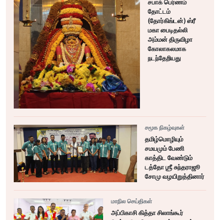
சபாக் பெர்ணம்
தோட்டம்
(தோர்கிங்டன்) ஸ்ரீ
மகா பைடிதல்லி
அம்மன் திருவிழா
கோலாகலமாக
நடந்தேறியது
சமூக நிகழ்வுகள்
தமிழ்மொழியும்
சமயமும் பேணி
காத்திட வேண்டும்
டத்தோ ஶ்ரீ சுந்தராஜூ
சோமு வழயிறுத்தினார்
மாநில செய்திகள்
அப்பிகாசி கித்தா சிலாங்கூர்