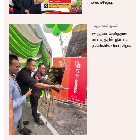
ராய்டு பங்கேற்பு.
மாநில செய்திகள்
ஊத்தான் மெலிந்தாங்
வட்டாரத்தில் புதிய எல்
டி கிளினிக் திறப்பு விழா.