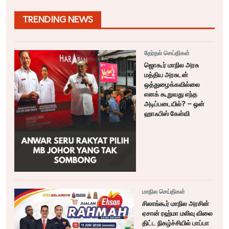
TRENDING NEWS
தேர்தல் செய்திகள்
ஜொகூர் மாநில அரசு
மத்திய அரசுடன்
ஒத்துழைக்கவில்லை
எனக் கூறுவது எந்த
அடிப்படையில்? – ஒன்
ஹாஃபிஸ் கேள்வி
மாநில செய்திகள்
சிலாங்கூர் மாநில அரசின்
ஏசான் ரஹ்மா மலிவு விலை
திட்ட நிகழ்ச்சியில் பாப்பா