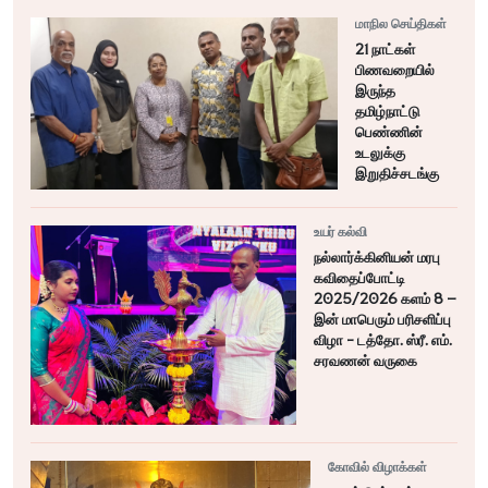
மாநில செய்திகள்
21 நாட்கள்
பிணவறையில்
இருந்த
தமிழ்நாட்டு
பெண்ணின்
உடலுக்கு
இறுதிச்சடங்கு
உயர் கல்வி
நல்லார்க்கினியன் மரபு
கவிதைப்போட்டி
2025/2026 களம் 8 –
இன் மாபெரும் பரிசளிப்பு
விழா - டத்தோ. ஸ்ரீ. எம்.
சரவணன் வருகை
கோவில் விழாக்கள்